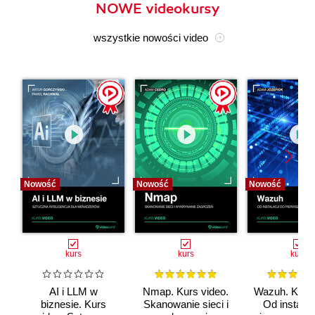
NOWE videokursy
wszystkie nowości video
Nowość
Nowość
Nowość
kurs
kurs
kurs
AI i LLM w
Nmap. Kurs video.
Wazuh. Kurs 
biznesie. Kurs
Skanowanie sieci i
Od instalac