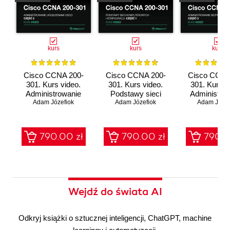
kurs
kurs
kurs
Cisco CCNA 200-
Cisco CCNA 200-
Cisco CCNA
301. Kurs video.
301. Kurs video.
301. Kurs v
Administrowanie
Podstawy sieci
Administro
urządzeniami Cisco
Adam Józefiok
komputerowych i
Adam Józefiok
bezpieczeń
Adam Józef
konfiguracji
sieci
790.00 zł
790.00 zł
790.0
Wejdź do świata AI
Odkryj książki o sztucznej inteligencji, ChatGPT, machine