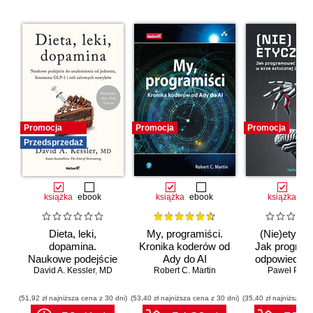
Promocja
Promocja
Promocja
Przedsprzedaż
książka
ebook
książka
ebook
książka
eb
Dieta, leki,
My, programiści.
(Nie)etyczn
dopamina.
Kronika koderów od
Jak progra
Naukowe podejście
Ady do AI
odpowiedzia
do uzależnienia od
David A. Kessler
,
MD
Robert C. Martin
erze sztuc
Paweł Półto
jedzenia, fenomenu
inteligenc
GLP-1 i roli
(51,92 zł najniższa cena z 30 dni)
(53,40 zł najniższa cena z 30 dni)
(35,40 zł najniższa ce
zdrowych nawyków