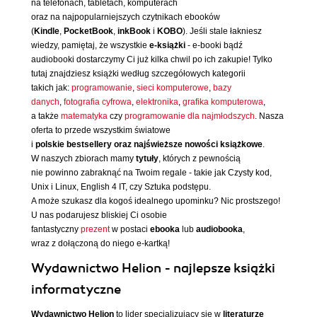
na telefonach, tabletach, komputerach
oraz na najpopularniejszych czytnikach ebooków
(
Kindle
,
PocketBook
,
inkBook
i
KOBO
). Jeśli stale łakniesz
wiedzy, pamiętaj, że wszystkie
e-książki
- e-booki bądź
audiobooki dostarczymy Ci już kilka chwil po ich zakupie! Tylko
tutaj znajdziesz książki według szczegółowych kategorii
takich jak:
programowanie
,
sieci komputerowe
,
bazy
danych
,
fotografia cyfrowa
,
elektronika
,
grafika komputerowa
,
a także
matematyka
czy
programowanie dla najmłodszych
. Nasza
oferta to przede wszystkim światowe
i
polskie bestsellery oraz najświeższe nowości książkowe
.
W naszych zbiorach mamy
tytuły
, których z pewnością
nie powinno zabraknąć na Twoim regale - takie jak Czysty kod,
Unix i Linux, English 4 IT, czy Sztuka podstępu.
A może szukasz dla kogoś idealnego upominku? Nic prostszego!
U nas podarujesz bliskiej Ci osobie
fantastyczny
prezent
w postaci
ebooka
lub
audiobooka
,
wraz z dołączoną do niego e-kartką!
Wydawnictwo Helion - najlepsze książki
informatyczne
Wydawnictwo Helion
to lider specjalizujący się w
literaturze