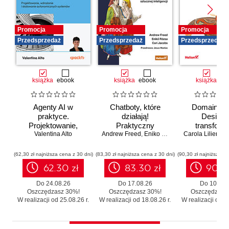
Promocja
Promocja
Promocja
Przedsprzedaż
Przedsprzedaż
Przedsprzedaż
książka
ebook
książka
ebook
książka
eb
Agenty AI w
Chatboty, które
Domain-Dr
praktyce.
działają!
Design 
Projektowanie,
Praktyczny
transforma
wdrażanie i
Valentina Alto
Andrew Freed
przewodnik po
,
Eniko Rozsa
,
Cari Jacobs
Carola Lilientha
systemó
skalowanie
konwersacyjnej
Skutecz
autonomicznych
sztucznej
moderniza
(62,30 zł najniższa cena z 30 dni)
(83,30 zł najniższa cena z 30 dni)
(90,30 zł najniższa ce
systemów
inteligencji
legacy b
62.30 zł
83.30 zł
90.3
zbędnego r
Do 24.08.26
Do 17.08.26
Do 10.08.
Oszczędzasz 30%!
Oszczędzasz 30%!
Oszczędzasz
W realizacji od 25.08.26 r.
W realizacji od 18.08.26 r.
W realizacji od 11