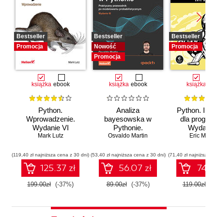
Bestseller
Bestseller
Bestseller
Promocja
Nowość
Promocja
Promocja
książka
ebook
książka
ebook
książka
eb
Python.
Analiza
Python. Inst
Wprowadzenie.
bayesowska w
dla program
Wydanie VI
Pythonie.
Wydanie I
Mark Lutz
Osvaldo Martin
Praktyczny
Eric Matth
przewodnik po
modelowaniu
(119,40 zł najniższa cena z 30 dni)
(53,40 zł najniższa cena z 30 dni)
(71,40 zł najniższa ce
probabilistycznym.
125.37 zł
56.07 zł
74.97
Wydanie III
199.00zł
(-37%)
89.00zł
(-37%)
119.00zł
(-