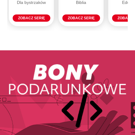
Dla bystrzaków
Biblia
Eduka
ZOBACZ SERIĘ
ZOBACZ SERIĘ
ZOBACZ 