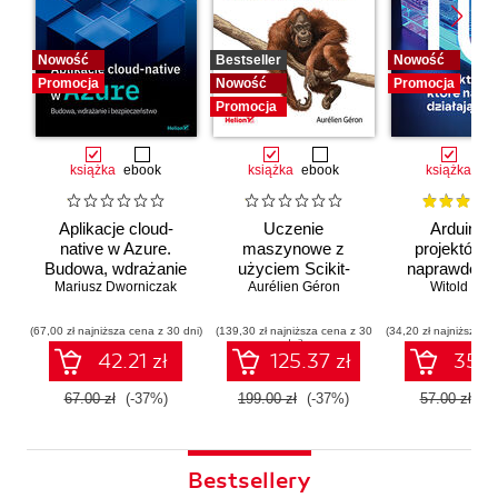
Nowość
Bestseller
Nowość
Promocja
Nowość
Promocja
Promocja
książka
ebook
książka
ebook
książka
eb
Aplikacje cloud-
Uczenie
Arduino. 
native w Azure.
maszynowe z
projektów, 
Budowa, wdrażanie
użyciem Scikit-
naprawdę dz
i bezpieczeństwo
Mariusz Dworniczak
Learn i PyTorch.
Aurélien Géron
Witold Wro
Koncepcje,
narzędzia i techniki
(67,00 zł najniższa cena z 30 dni)
(139,30 zł najniższa cena z 30
(34,20 zł najniższa ce
dni)
umożliwiające
42.21 zł
125.37 zł
35.91
konstruowanie
inteligentnych
67.00 zł
(-37%)
199.00 zł
(-37%)
57.00 zł
(-
systemów
Bestsellery