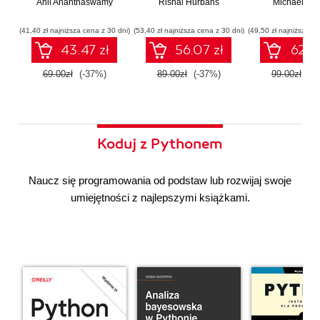
Anil Ananthaswamy
działaniu
Rishal Hurbans
Ilustrowany
Michael Alb
wdrażan
współczesnej
przewodnik
system
sztucznej
wieloagent
(41,40 zł najniższa cena z 30 dni)
(53,40 zł najniższa cena z 30 dni)
(49,50 zł najniższa ce
inteligencji
43.47 zł
56.07 zł
62.37
69.00zł
(-37%)
89.00zł
(-37%)
99.00zł
(-3
Koduj z Pythonem
Naucz się programowania od podstaw lub rozwijaj swoje
umiejętności z najlepszymi książkami.