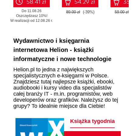
58.41 zł
54.29 zł
35.99
Do 11.08.26
89.00 zł
(-39%)
59.00 zł
(-
Oszczędzasz 10%!
W realizacji od 12.08.26 r.
Wydawnictwo i księgarnia
internetowa Helion - książki
informatyczne i nowe technologie
Helion.pl to jedna z największych
specjalistycznych e-księgarni w Polsce.
Znajdziesz tutaj najlepsze książki, ebooki,
audiobooki i kursy video dla specjalistów
całej branży IT - m.in. programistów, web
developerów oraz grafików. Należysz do tej
grupy? To idealnie miejsce dla Ciebie!
Książka tygodnia