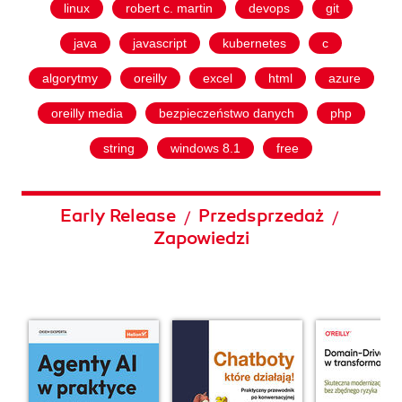
linux
robert c. martin
devops
git
java
javascript
kubernetes
c
algorytmy
oreilly
excel
html
azure
oreilly media
bezpieczeństwo danych
php
string
windows 8.1
free
Early Release
Przedsprzedaż
/
/
Zapowiedzi