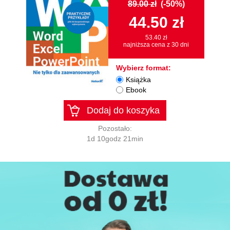
89.00 zł
(-50%)
44.50 zł
53.40 zł
najniższa cena z 30 dni
Wybierz format:
Książka
Ebook
Dodaj do koszyka
Pozostało:
1d 10godz 21min