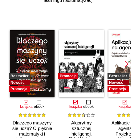
learningu i automatyzacji.
Bestseller
Promocja
Bestseller
Nowość
Nowość
Promocja
Promocja
książka
ebook
książka
ebook
książka
eb
Dlaczego maszyny
Algorytmy
Aplikacje opa
się uczą? O pięknie
sztucznej
agentach 
matematyki i
inteligencji.
Projektowan