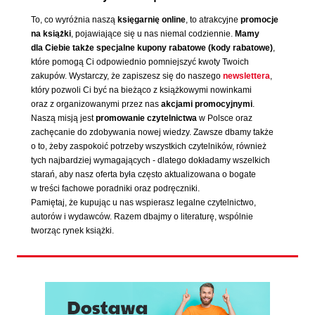
To, co wyróżnia naszą
księgarnię online
, to atrakcyjne
promocje
na książki
, pojawiające się u nas niemal codziennie.
Mamy
dla Ciebie także specjalne kupony rabatowe (kody rabatowe)
,
które pomogą Ci odpowiednio pomniejszyć kwoty Twoich
zakupów. Wystarczy, że zapiszesz się do naszego
newslettera
,
który pozwoli Ci być na bieżąco z książkowymi nowinkami
oraz z organizowanymi przez nas
akcjami promocyjnymi
.
Naszą misją jest
promowanie czytelnictwa
w Polsce oraz
zachęcanie do zdobywania nowej wiedzy. Zawsze dbamy także
o to, żeby zaspokoić potrzeby wszystkich czytelników, również
tych najbardziej wymagających - dlatego dokładamy wszelkich
starań, aby nasz oferta była często aktualizowana o bogate
w treści fachowe poradniki oraz podręczniki.
Pamiętaj, że kupując u nas wspierasz legalne czytelnictwo,
autorów i wydawców. Razem dbajmy o literaturę, wspólnie
tworząc rynek książki.