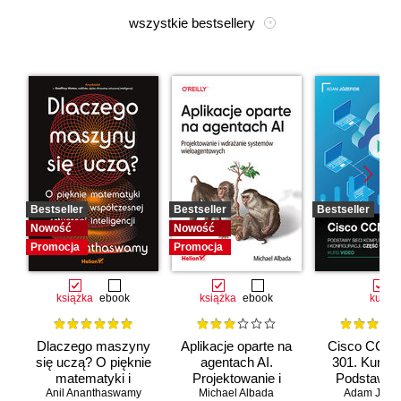
wszystkie bestsellery
Bestseller
Bestseller
Bestseller
Nowość
Nowość
Promocja
Promocja
książka
ebook
książka
ebook
kurs
Dlaczego maszyny
Aplikacje oparte na
Cisco CCNA
się uczą? O pięknie
agentach AI.
301. Kurs v
matematyki i
Projektowanie i
Podstawy s
Anil Ananthaswamy
działaniu
Michael Albada
wdrażanie
komputerow
Adam Józef