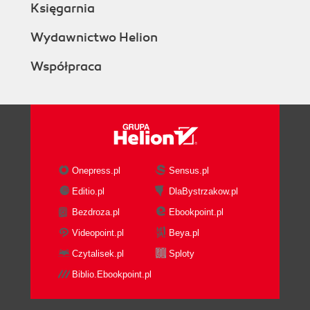
Księgarnia
Wydawnictwo Helion
Współpraca
Onepress.pl
Sensus.pl
Editio.pl
DlaBystrzakow.pl
Bezdroza.pl
Ebookpoint.pl
Videopoint.pl
Beya.pl
Czytalisek.pl
Sploty
Biblio.Ebookpoint.pl