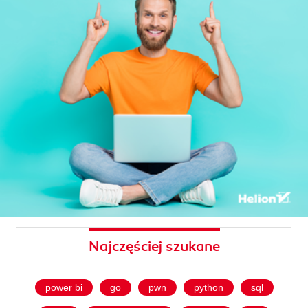
Najczęściej szukane
power bi
go
pwn
python
sql