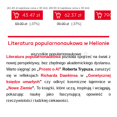
współczesnej
systemów
konfigura
sztucznej
wieloagentowych
(41,40 zł najniższa cena z 30 dni)
(49,50 zł najniższa cena z 30 dni)
inteligencji
43.47 zł
62.37 zł
790.0
69.00 zł
(-37%)
99.00 zł
(-37%)
Literatura popularnonaukowa w Helionie
wszystkie popularnonaukowe
Literatura popularnonaukowa
pozwala spojrzeć na świat z
nowej perspektywy, bez zbędnego akademickiego dystansu.
Warto sięgnąć po
„
Prosto o AI
” Roberta Trypuza
, zanurzyć
się w refleksjach
Richarda Dawkinsa
w
„
Genetycznej
księdze umarłych
”
czy odkryć kosmiczne tajemnice w
„
Nowe Ziemie
".
To książki, które uczą, inspirują i wciągają,
pokazując naukę jako fascynującą opowieść o
rzeczywistości i ludzkiej ciekawości.