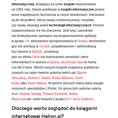
informatycznej
, działający na rynku
książki
nieprzerwanie
od 1991 roku. Nasze publikacje to
książki informatyczne
pisane
przez największych fachowców w swych dziedzinach. Kierowane
są do wszystkich, którzy swoją codzienną pracę, rozrywkę
czy naukę skupiają wokół
technologii informatycznych
. Poziom
zaawansowania nie ma znaczenia. Jeśli więc zawodowo
lub hobbystycznie zajmujesz się programowaniem aplikacji
w języku
C#
, wdrażaniem oprogramowania w
Docker
, tworzeniem
gier lub animacji w
Scratch
, projektowaniem i administracją
baz danych w
MySQL
, produkcją
gier na silniku
Unity
lub budowaniem serwisów i stron
internetowych w oparciu o
jQuery
,
JavaScript
,
Ajax
to mamy
coś dla Ciebie. Wśród naszych książek znajdziesz publikacje
znanych na całym świecie autorów takich jak:
Bjarne
Stroustrup
,
Robert C Martin
,
Robin Williams
,
Scott
Kelby
albo
Kevin Mitnick
. W swoich zbiorach mamy także książki
cenionych specjalistów z Polski. Do grona tych autorów należą
m.in.
Andrzej Szeląg
,
Tomasz Kowalski
,
Beata
Błaszczyk
jak i autor książek o języku C++
Jerzy Grębosz
.
Dlaczego warto zaglądać do księgarni
internetowej Helion.pl?